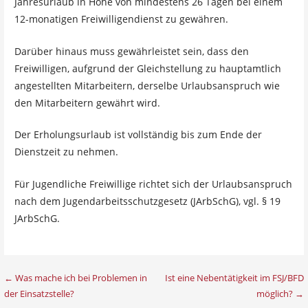
Jahresurlaub in Höhe von mindestens 26 Tagen bei einem
12-monatigen Freiwilligendienst zu gewähren.
Darüber hinaus muss gewährleistet sein, dass den
Freiwilligen, aufgrund der Gleichstellung zu hauptamtlich
angestellten Mitarbeitern, derselbe Urlaubsanspruch wie
den Mitarbeitern gewährt wird.
Der Erholungsurlaub ist vollständig bis zum Ende der
Dienstzeit zu nehmen.
Für Jugendliche Freiwillige richtet sich der Urlaubsanspruch
nach dem Jugendarbeitsschutzgesetz (JArbSchG), vgl. § 19
JArbSchG.
Beitragsnavigation
← Was mache ich bei Problemen in
Ist eine Nebentätigkeit im FSJ/BFD
der Einsatzstelle?
möglich? →