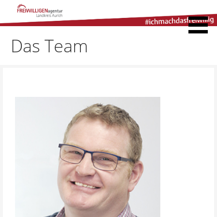
Freiwilligenagentur
Landkreis Aurich
Das Team