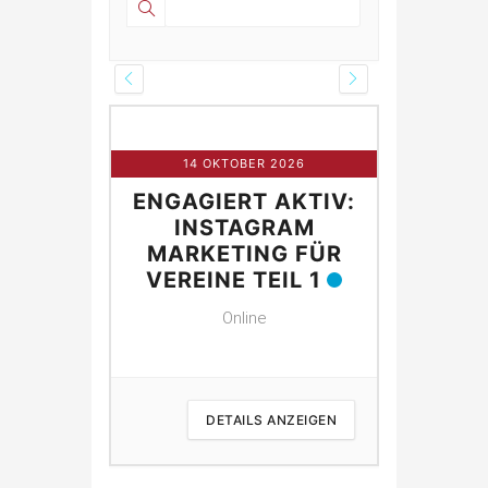
R 2026
14 OKTOBER 2026
21 O
 AKTIV:
ENGAGIERT AKTIV:
ENGAGI
NG FÜR
INSTAGRAM
IN
E
MARKETING FÜR
MARK
VEREINE TEIL 1
VEREI
Online
 ANZEIGEN
DETAILS ANZEIGEN
D