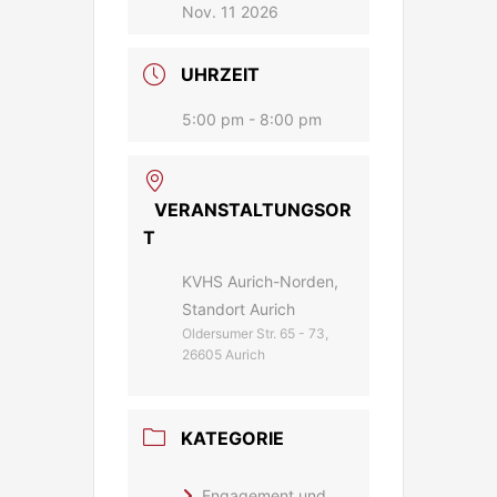
Nov. 11 2026
UHRZEIT
5:00 pm - 8:00 pm
VERANSTALTUNGSOR
T
KVHS Aurich-Norden,
Standort Aurich
Oldersumer Str. 65 - 73,
26605 Aurich
KATEGORIE
Engagement und