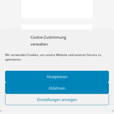
Cookie-Zustimmung
verwalten
Wir verwenden Cookies, um unsere Website und unseren Service zu
optimieren.
Akzeptieren
Datenschutz
Cookie-Richtlinie (EU)
Impressum
Ablehnen
Copyright © 2021 Kreisvolkshochschule Aurich-Norden gGmbH — Primer
Einstellungen anzeigen
WordPress-Theme von
GoDaddy