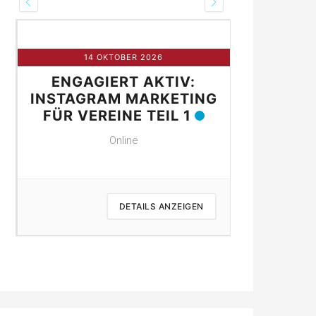
14 OKTOBER 2026
21 
ENGAGIERT AKTIV:
ENGAG
NE
INSTAGRAM MARKETING
INSTAGR
FÜR VEREINE TEIL 1
FÜR VER
Online
DETAILS ANZEIGEN