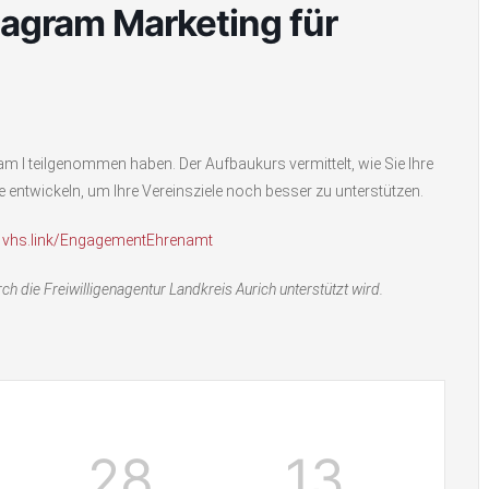
agram Marketing für
am I teilgenommen haben. Der Aufbaukurs vermittelt, wie Sie Ihre
gie entwickeln, um Ihre Vereinsziele noch besser zu unterstützen.
r
vhs.link/EngagementEhrenamt
h die Freiwilligenagentur Landkreis Aurich unterstützt wird.
28
13