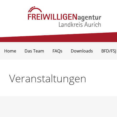
Zum
Inhalt
springen
Freiwilligenagentur Landkr
Home
Das Team
FAQs
Downloads
BFD/FSJ
Veranstaltungen