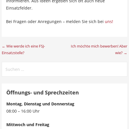
informieren. Aus Ideen ergeben sich oft auch neue
Einsatzfelder.
Bei Fragen oder Anregungen – melden Sie sich bei
uns!
Beitragsnavigation
← Wie werde ich eine FSJ-
Ich möchte mich bewerben! Aber
Einsatzstelle?
wie? →
Suchen
nach:
Öffnungs- und Sprechzeiten
Montag, Dienstag und Donnerstag
08:00 – 16:00 Uhr
Mittwoch und Freitag