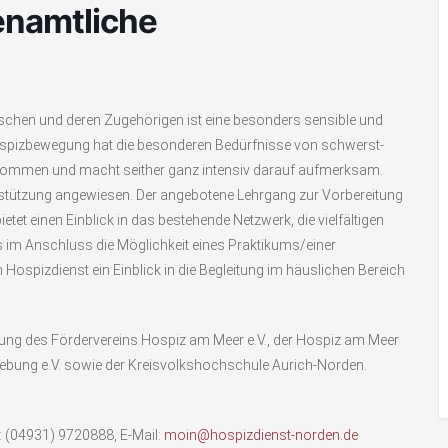
enamtliche
chen und deren Zugehörigen ist eine besonders sensible und
 Hospizbewegung hat die besonderen Bedürfnisse von schwerst-
nommen und macht seither ganz intensiv darauf aufmerksam.
rstützung angewiesen. Der angebotene Lehrgang zur Vorbereitung
etet einen Einblick in das bestehende Netzwerk, die vielfältigen
 im Anschluss die Möglichkeit eines Praktikums/einer
ospizdienst ein Einblick in die Begleitung im häuslichen Bereich
tung des Fördervereins Hospiz am Meer e.V., der Hospiz am Meer
ung e.V. sowie der Kreisvolkshochschule Aurich-Norden.
: (04931) 9720888, E-Mail:
moin@hospizdienst-norden.de