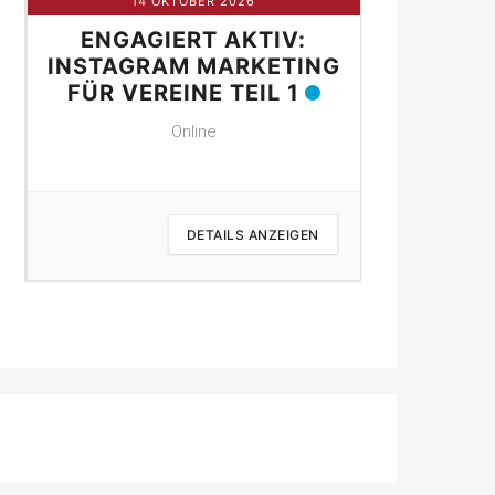
14 OKTOBER 2026
21 
ENGAGIERT AKTIV:
ENGAG
NE
INSTAGRAM MARKETING
INSTAGR
FÜR VEREINE TEIL 1
FÜR VER
Online
DETAILS ANZEIGEN