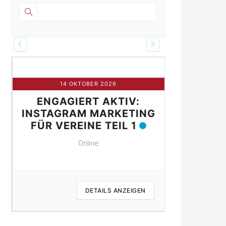
14 OKTOBER 2026
21 
ENGAGIERT AKTIV:
ENGAG
NE
INSTAGRAM MARKETING
INSTAGR
FÜR VEREINE TEIL 1
FÜR VER
Online
DETAILS ANZEIGEN