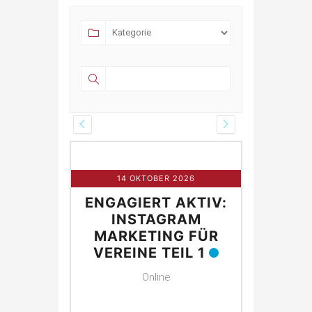
R 2026
14 OKTOBER 2026
21 O
 AKTIV:
ENGAGIERT AKTIV:
ENGAGI
NG FÜR
INSTAGRAM
IN
E
MARKETING FÜR
MARK
VEREINE TEIL 1
VEREI
Online