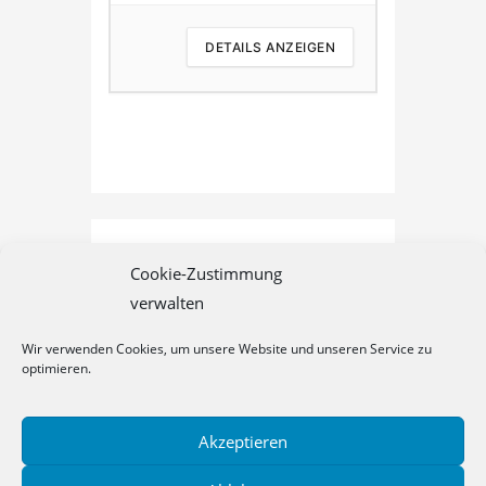
 ANZEIGEN
DETAILS ANZEIGEN
D
Cookie-Zustimmung
verwalten
Wir verwenden Cookies, um unsere Website und unseren Service zu
optimieren.
Akzeptieren
Datenschutz
Cookie-Richtlinie (EU)
Impressum