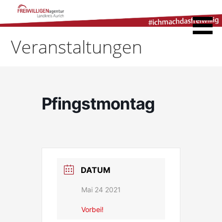
Zum
Inhalt
Freiwilligenagentur
springen
Landkreis Aurich
Veranstaltungen
Pfingstmontag
DATUM
Mai 24 2021
Vorbei!