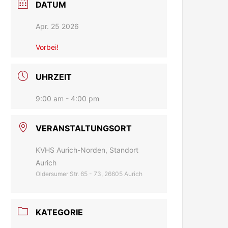
DATUM
Apr. 25 2026
Vorbei!
UHRZEIT
9:00 am - 4:00 pm
VERANSTALTUNGSORT
KVHS Aurich-Norden, Standort
Aurich
Oldersumer Str. 65 - 73, 26605 Aurich
KATEGORIE