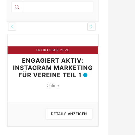
14 OKTOBER 2026
21 
ENGAGIERT AKTIV:
ENGAG
NE
INSTAGRAM MARKETING
INSTAGR
FÜR VEREINE TEIL 1
FÜR VER
Online
DETAILS ANZEIGEN