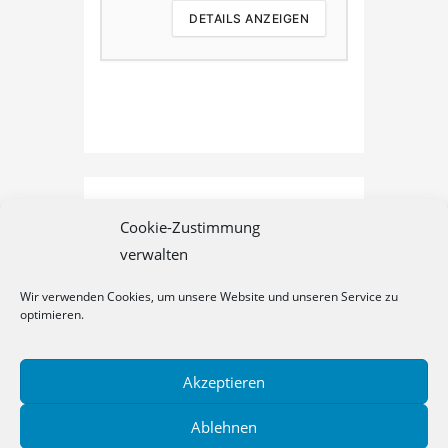
DETAILS ANZEIGEN
D
Cookie-Zustimmung
verwalten
Wir verwenden Cookies, um unsere Website und unseren Service zu
optimieren.
Akzeptieren
Datenschutz
Cookie-Richtlinie (EU)
Impressum
Ablehnen