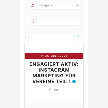
R 2026
14 OKTOBER 2026
21 O
 AKTIV:
ENGAGIERT AKTIV:
ENGAGI
NG FÜR
INSTAGRAM
IN
E
MARKETING FÜR
MARK
VEREINE TEIL 1
VEREI
Online
 ANZEIGEN