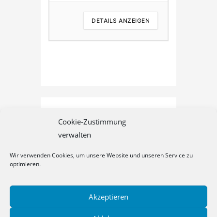
 ANZEIGEN
DETAILS ANZEIGEN
D
Cookie-Zustimmung
verwalten
Wir verwenden Cookies, um unsere Website und unseren Service zu
optimieren.
Akzeptieren
Datenschutz
Cookie-Richtlinie (EU)
Impressum