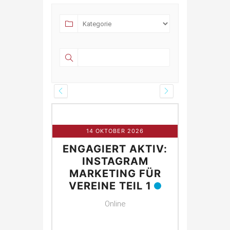
R 2026
14 OKTOBER 2026
21 O
 AKTIV:
ENGAGIERT AKTIV:
ENGAGI
NG FÜR
INSTAGRAM
IN
E
MARKETING FÜR
MARK
VEREINE TEIL 1
VEREI
Online