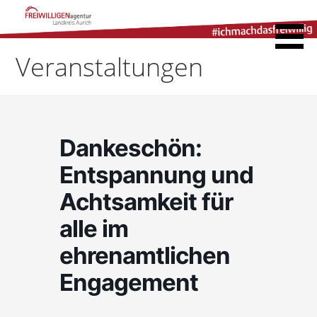
Zum
Inhalt
Freiwilligenagentur
springen
Landkreis Aurich
Veranstaltungen
Dankeschön:
Entspannung und
Achtsamkeit für
alle im
ehrenamtlichen
Engagement