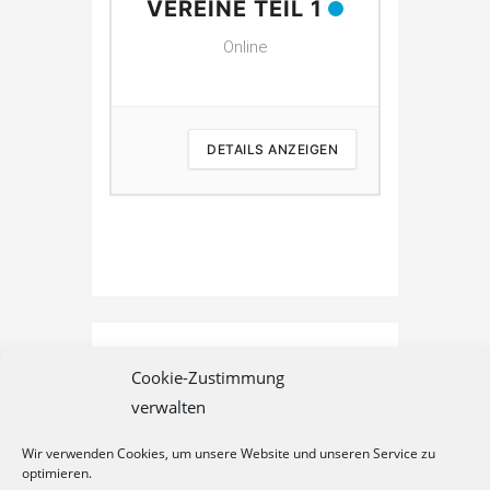
VEREINE TEIL 1
VEREI
Online
 ANZEIGEN
DETAILS ANZEIGEN
D
Cookie-Zustimmung
verwalten
Wir verwenden Cookies, um unsere Website und unseren Service zu
optimieren.