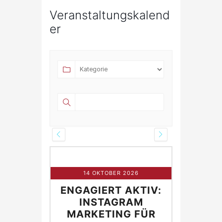
Veranstaltungskalend
er
R 2026
14 OKTOBER 2026
21 O
 AKTIV:
ENGAGIERT AKTIV:
ENGAGI
NG FÜR
INSTAGRAM
IN
E
MARKETING FÜR
MARK