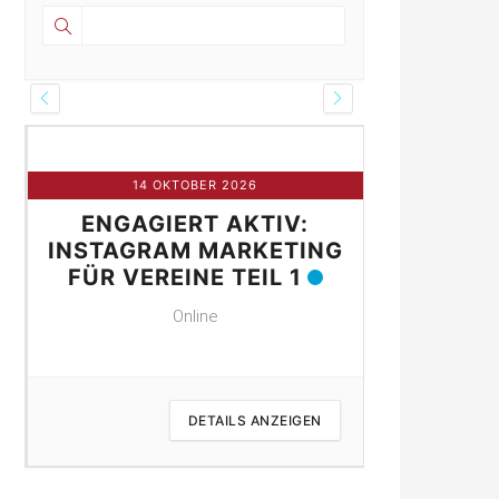
14 OKTOBER 2026
21 
ENGAGIERT AKTIV:
ENGAG
NE
INSTAGRAM MARKETING
INSTAGR
FÜR VEREINE TEIL 1
FÜR VER
Online
DETAILS ANZEIGEN