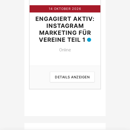
R 2026
14 OKTOBER 2026
21 O
 AKTIV:
ENGAGIERT AKTIV:
ENGAGI
NG FÜR
INSTAGRAM
IN
E
MARKETING FÜR
MARK
VEREINE TEIL 1
VEREI
Online
 ANZEIGEN
DETAILS ANZEIGEN
D