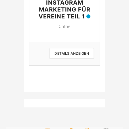
NG FÜR
INSTAGRAM
IN
E
MARKETING FÜR
MARK
VEREINE TEIL 1
VEREI
Online
 ANZEIGEN
DETAILS ANZEIGEN
D