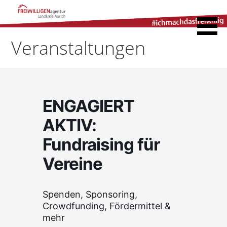
Zum
Inhalt
Freiwilligenagentur
springen
Landkreis Aurich
Veranstaltungen
ENGAGIERT
AKTIV:
Fundraising für
Vereine
Spenden, Sponsoring,
Crowdfunding, Fördermittel &
mehr