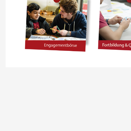
30 NOVEMBER 2026
20 JANUAR
NGAGIERT AKTIV:
ENGAGIERT
EINSAM STÄRKER!
MITMACHEN
LUSION IM VEREIN
MACHEN – INK
VEREI
Online