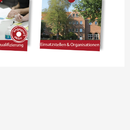
 2027
09 SEPTEMBER 2026
 AKTIV:
ENGAGIERT AKTIV:
 MÖGLICH
FUNDRAISING FÜR VERE
LUSION IM
N
Online