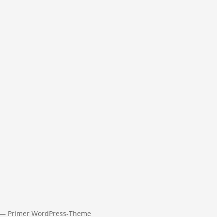
Standort Aurich,
73, 26605 Aurich
DETAILS ANZEIG
ETAILS ANZEIGEN
 — Primer WordPress-Theme