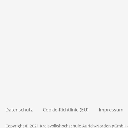
KVHS Aurich-Norden, 
Oldersumer Str. 65 - 
DETAILS ANZEIGEN
D
Datenschutz
Cookie-Richtlinie (EU)
Impressum
Copyright © 2021 Kreisvolkshochschule Aurich-Norden gGmbH