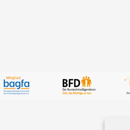
Standort Aurich,
73, 26605 Aurich
DETAILS ANZEIG
ETAILS ANZEIGEN