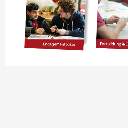
30 NOVEMBER 2026
20 JANUAR
NGAGIERT AKTIV:
ENGAGIERT
EINSAM STÄRKER!
MITMACHEN
LUSION IM VEREIN
MACHEN – INK
VEREI
Online