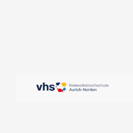
KVHS Aurich-Norden, 
Oldersumer Str. 65 - 
DETAILS ANZEIGEN
D