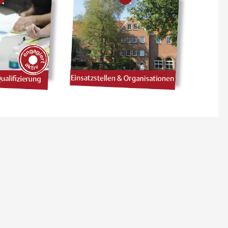
 2027
09 SEPTEMBER 2026
 AKTIV:
ENGAGIERT AKTIV:
 MÖGLICH
FUNDRAISING FÜR VERE
LUSION IM
N
Online