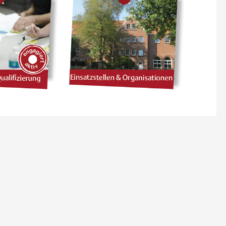
 2027
09 SEPTEMBER 2026
 AKTIV:
ENGAGIERT AKTIV:
 MÖGLICH
FUNDRAISING FÜR VERE
LUSION IM
N
Online