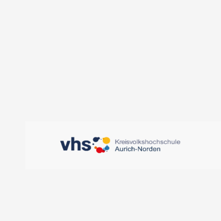
KVHS Aurich-Norden, 
Oldersumer Str. 65 - 
DETAILS ANZEIGEN
D