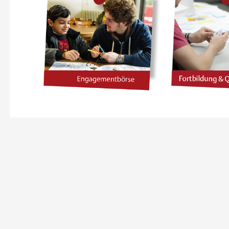
30 NOVEMBER 2026
20 JANUAR
NGAGIERT AKTIV:
ENGAGIERT
EINSAM STÄRKER!
MITMACHEN
LUSION IM VEREIN
MACHEN – INK
VEREI
Online