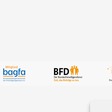
Standort Aurich,
73, 26605 Aurich
DETAILS ANZEIG
ETAILS ANZEIGEN