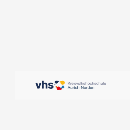
KVHS Aurich-Norden, 
Oldersumer Str. 65 - 
DETAILS ANZEIGEN
D