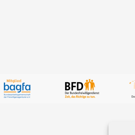
Standort Aurich,
73, 26605 Aurich
DETAILS ANZEIG
ETAILS ANZEIGEN