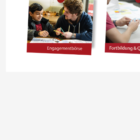
30 NOVEMBER 2026
20 JANUAR
NGAGIERT AKTIV:
ENGAGIERT
EINSAM STÄRKER!
MITMACHEN
LUSION IM VEREIN
MACHEN – INK
VEREI
Online