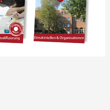
 2027
09 SEPTEMBER 2026
 AKTIV:
ENGAGIERT AKTIV:
 MÖGLICH
FUNDRAISING FÜR VERE
LUSION IM
N
Online