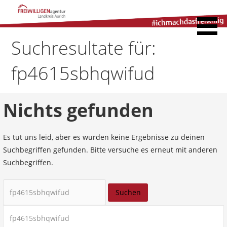
Zum
Inhalt
Freiwilligenagentur
springen
Landkreis Aurich
Suchresultate für:
fp4615sbhqwifud
Nichts gefunden
Es tut uns leid, aber es wurden keine Ergebnisse zu deinen
Suchbegriffen gefunden. Bitte versuche es erneut mit anderen
Suchbegriffen.
Suchen
nach:
Suchen
nach: