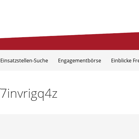
eis Aurich
 Einsatzstellen-Suche
Engagementbörse
Einblicke Fr
f7invrigq4z