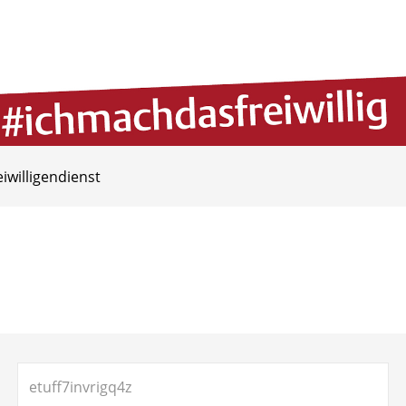
eiwilligendienst
Suchen
nach: