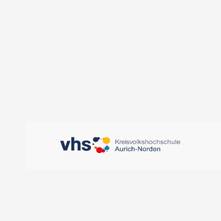
KVHS Aurich-Norden, 
Oldersumer Str. 65 - 
DETAILS ANZEIGEN
D