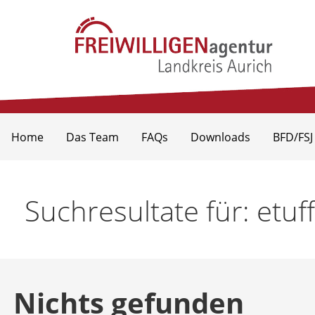
Zum
Inhalt
springen
Freiwilligenagentur Landkr
Home
Das Team
FAQs
Downloads
BFD/FSJ
Suchresultate für: etuf
Nichts gefunden