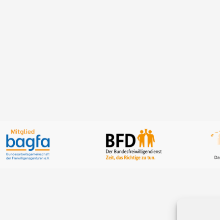
Standort Aurich,
73, 26605 Aurich
DETAILS ANZEIG
ETAILS ANZEIGEN